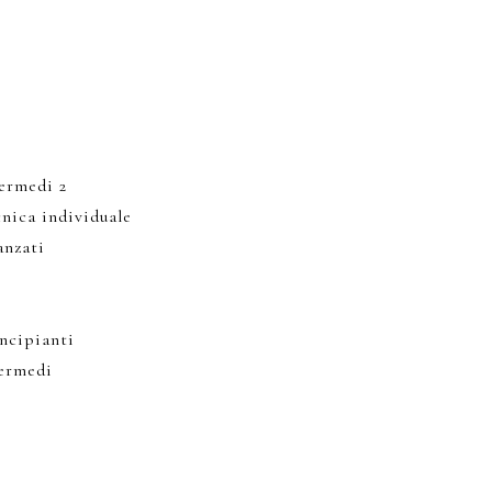
termedi 2
cnica individuale
anzati
incipianti
termedi