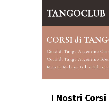
TANGOCLUB
CORSI di TAN
Corsi di Tango Argentino Cr
Corsi di Tango Argentino Bres
Maestri Malvina Gili e Sebasti
I Nostri Corsi