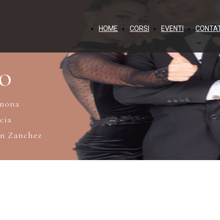
HOME
CORSI
EVENTI
CONTAT
GO
emona
cia
an Zanchez